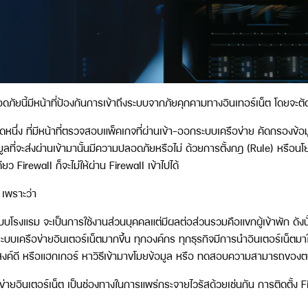
ภัยนี้มีหน้าที่ป้องกันการเข้าถึงระบบจากภัยคุกคามทางอินเทอร์เน็ต โดยจะตั
หนึ่ง ที่มีหน้าที่ตรวจสอบแพ็คเกจที่ผ่านเข้า-ออกระบบเครือข่าย คัดกรองข้อมู
้อมูลที่จะส่งผ่านเข้ามานั้นมีความปลอดภัยหรือไม่ ด้วยการตั้งกฎ (Rule) หรือ
ียว Firewall ก็จะไม่ให้ผ่าน Firewall เข้าไปได้
 เพราะว่า
โรงแรม จะเป็นการใช้งานส่วนบุคคลแต่มีผลต่อส่วนรวมคือแขกผู้เข้าพัก ดังนั้น
ระบบเครือข่ายอินเตอร์เน็ตมากขึ้น ทุกองค์กร ทุกธุรกิจมีการนำอินเตอร์เน็ตมา
ประสงค์ดี หรือแฮกเกอร์ หาวิธีเข้ามาขโมยข้อมูล หรือ ทดสอบความสามารถของ
ข่ายอินเตอร์เน็ต เป็นช่องทางในการแพร่กระจายไวรัสด้วยเช่นกัน การติดตั้ง 